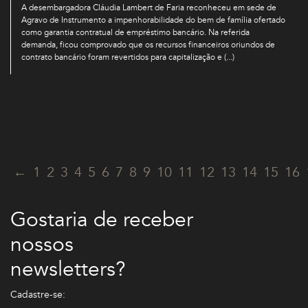
A desembargadora Cláudia Lambert de Faria reconheceu em sede de
Agravo de Instrumento a impenhorabilidade do bem de família ofertado
como garantia contratual de empréstimo bancário. Na referida
demanda, ficou comprovado que os recursos financeiros oriundos de
contrato bancário foram revertidos para capitalização e (...)
←
1
2
3
4
5
6
7
8
9
10
11
12
13
14
15
16
Gostaria de receber
nossos
newsletters?
Cadastre-se: