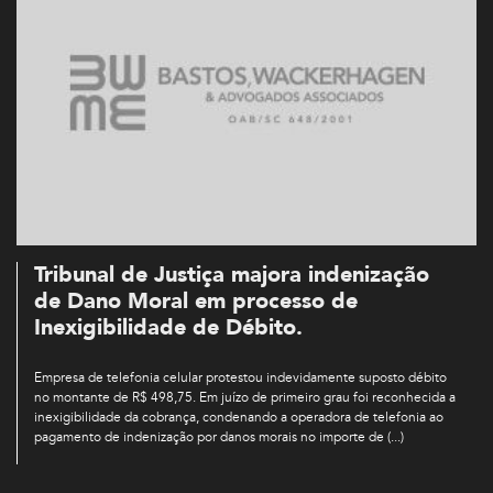
Tribunal de Justiça majora indenização
de Dano Moral em processo de
Inexigibilidade de Débito.
Empresa de telefonia celular protestou indevidamente suposto débito
no montante de R$ 498,75. Em juízo de primeiro grau foi reconhecida a
inexigibilidade da cobrança, condenando a operadora de telefonia ao
pagamento de indenização por danos morais no importe de (...)