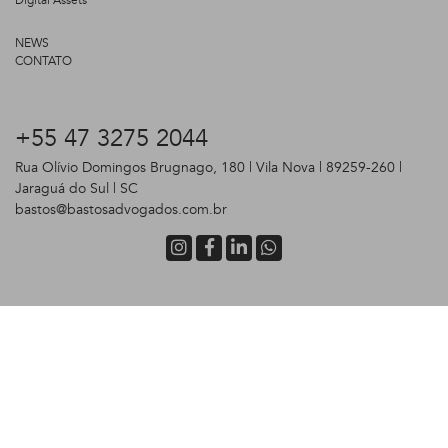
NEWS
CONTATO
+55 47 3275 2044
Rua Olívio Domingos Brugnago, 180 | Vila Nova | 89259-260 |
Jaraguá do Sul | SC
bastos@bastosadvogados.com.br