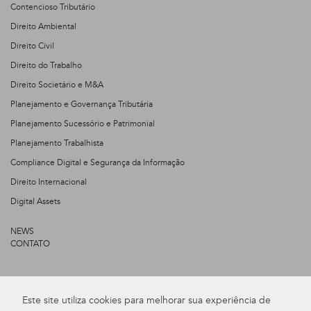
Contencioso Tributário
Direito Ambiental
Direito Civil
Direito do Trabalho
Direito Societário e M&A
Planejamento e Governança Tributária
Planejamento Sucessório e Patrimonial
Planejamento Trabalhista
Compliance Digital e Segurança da Informação
Direito Internacional
Digital Assets
NEWS
CONTATO
+55 47 3275 2044
Este site utiliza cookies para melhorar sua experiência de